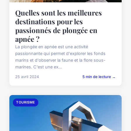
Quelles sont les meilleures
destinations pour les
passionnés de plongée en
apnée ?
La plongée en apnée est une activité
passionnante qui permet d'explorer les fonds
marins et d'observer la faune et la flore sous-
marines. C'est une ex...
25 avril 2024
5 min de lecture →
TOURISME